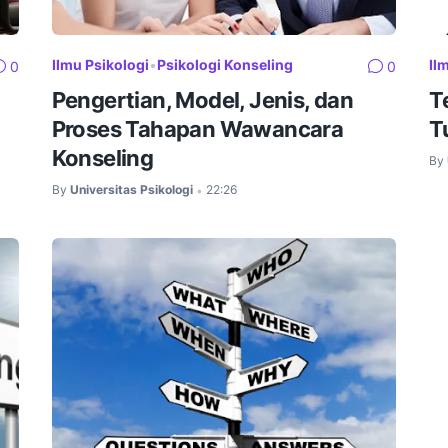
Ilmu Psikologi
•
Psikologi Konseling
Il
0
0
Pengertian, Model, Jenis, dan
T
Proses Tahapan Wawancara
T
Konseling
By
By
Universitas Psikologi
22:26
•