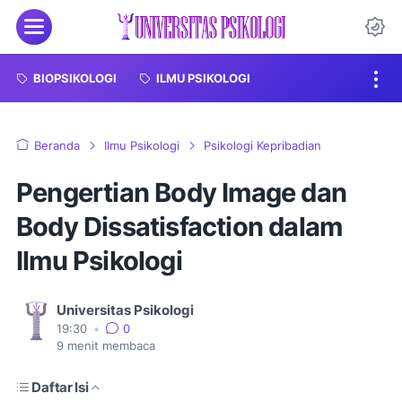
Menu
Da
BIOPSIKOLOGI
ILMU PSIKOLOGI
Beranda
Ilmu Psikologi
Psikologi Kepribadian
Pengertian Body Image dan
Body Dissatisfaction dalam
Ilmu Psikologi
Universitas Psikologi
19:30
•
0
9
menit membaca
Daftar Isi