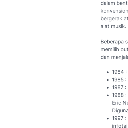
dalam bentu
konvensiona
bergerak a
alat musik.
Beberapa s
memilih ou
dan menjala
1984 :
1985 :
1987 :
1988 :
Eric N
Diguna
1997 :
infota