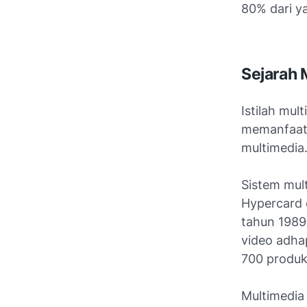
80% dari ya
Sejarah 
Istilah mul
memanfaatk
multimedia
Sistem mul
Hypercard 
tahun 1989
video adhap
700 produk
Multimedi