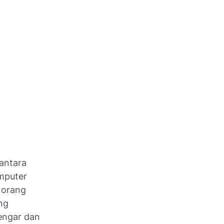
antara
mputer
 orang
ng
dengar dan