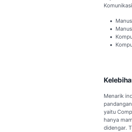
Komunikasi
Manus
Manus
Kompu
Kompu
Kelebiha
Menarik in
pandangan,
yaitu Com
hanya mamp
didengar. 