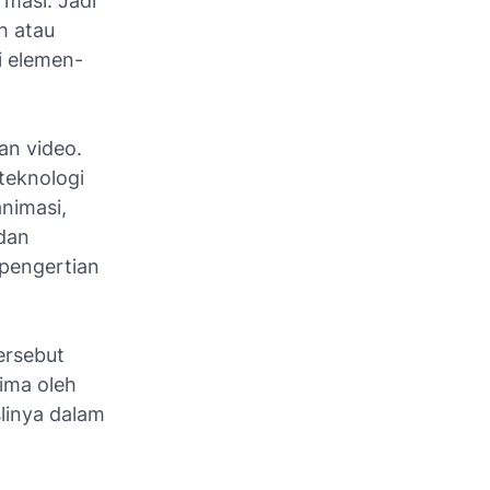
masi. Jadi
h atau
i elemen-
an video.
teknologi
animasi,
 dan
u pengertian
ersebut
ima oleh
linya dalam