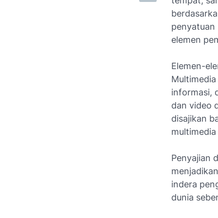
tempat, sa
berdasarka
penyatuan 
elemen pem
Elemen-elem
Multimedia
informasi, 
dan video 
disajikan b
multimedia
Penyajian 
menjadikan
indera pen
dunia sebe