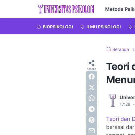
Metode Psik
BIOPSIKOLOGI
ILMU PSIKOLOGI
Beranda
Teori 
Menur
Univer
17:28
•
Teori dan D
berasal dar