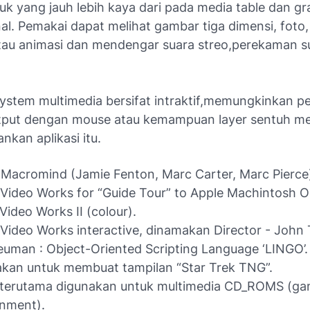
k yang jauh lebih kaya dari pada media table dan gr
l. Pemakai dapat melihat gambar tiga dimensi, foto,
tau animasi dan mendengar suara streo,perekaman s
ystem multimedia bersifat intraktif,memungkinkan p
tput dengan mouse atau kemampuan layer sentuh m
nkan aplikasi itu.
 Macromind (Jamie Fenton, Marc Carter, Marc Pierce
 Video Works for “Guide Tour” to Apple Machintosh 
 Video Works II (colour).
 Video Works interactive, dinamakan Director - Joh
euman : Object-Oriented Scripting Language ‘LINGO’.
kan untuk membuat tampilan “Star Trek TNG”.
 terutama digunakan untuk multimedia CD_ROMS (ga
inment).