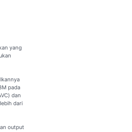
ukan yang
jukan
alkannya
IBM pada
AVC) dan
ebih dari
an output