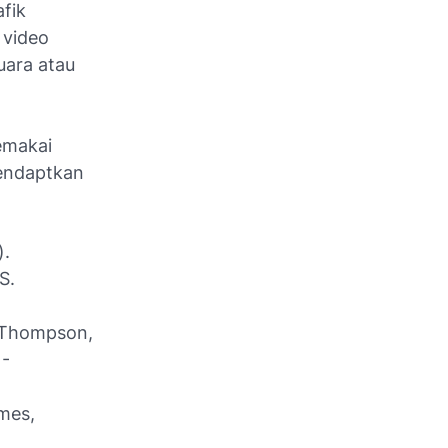
afik
 video
uara atau
emakai
endaptkan
).
OS.
n Thompson,
 -
mes,