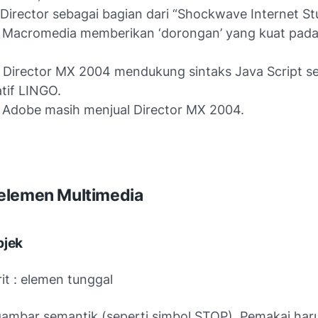
 Director sebagai bagian dari “Shockwave Internet St
 Macromedia memberikan ‘dorongan’ yang kuat pada
 Director MX 2004 mendukung sintaks Java Script s
atif LINGO.
 Adobe masih menjual Director MX 2004.
elemen Multimedia
bjek
it : elemen tunggal
gambar semantik (seperti simbol STOP). Pemakai haru