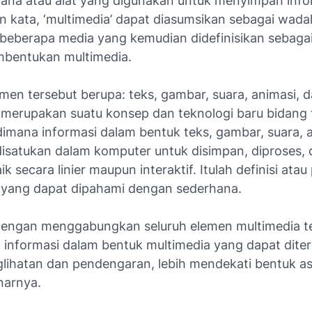
rana atau alat yang digunakan untuk menyimpan infor
n kata, ‘multimedia’ dapat diasumsikan sebagai wada
beberapa media yang kemudian didefinisikan sebaga
bentukan multimedia.
en tersebut berupa: teks, gambar, suara, animasi, d
 merupakan suatu konsep dan teknologi baru bidang 
dimana informasi dalam bentuk teks, gambar, suara, 
disatukan dalam komputer untuk disimpan, diproses,
aik secara linier maupun interaktif. Itulah definisi ata
 yang dapat dipahami dengan sederhana.
dengan menggabungkan seluruh elemen multimedia t
 informasi dalam bentuk multimedia yang dapat diter
glihatan dan pendengaran, lebih mendekati bentuk as
narnya.