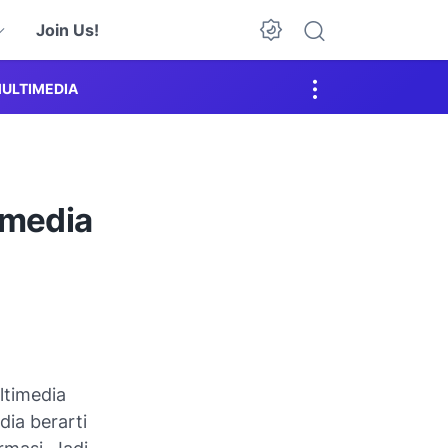
Join Us!
Dark Mode
ULTIMEDIA
imedia
ltimedia
dia berarti