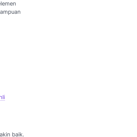
 elemen
emampuan
li
kin baik.