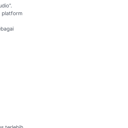
udio”.
 platform
ebagai
s terlebih